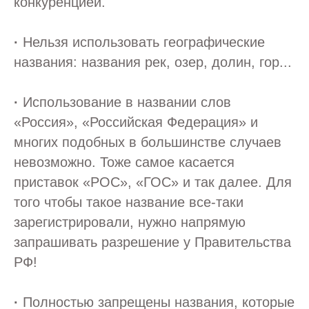
конкуренцией.
+7
·
Нельзя использовать географические
названия: названия рек, озер, долин, гор...
·
Использование в названии слов
«Россия», «Российская Федерация» и
Я согласен с
политикой конфиденциальности
многих подобных в большинстве случаев
невозможно. Тоже самое касается
приставок «РОС», «ГОС» и так далее. Для
ОТПРАВИТЬ
того чтобы такое название все-таки
зарегистрировали, нужно напрямую
запрашивать разрешение у Правительства
РФ!
© 2025 Брендинговое агентство Hot-idea
·
Полностью запрещены названия, которые
Политика конфиденциальности